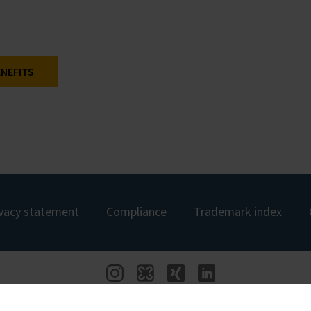
NEFITS
ivacy statement
Compliance
Trademark index
© 2026 BRAND INTERNATIONAL GMBH