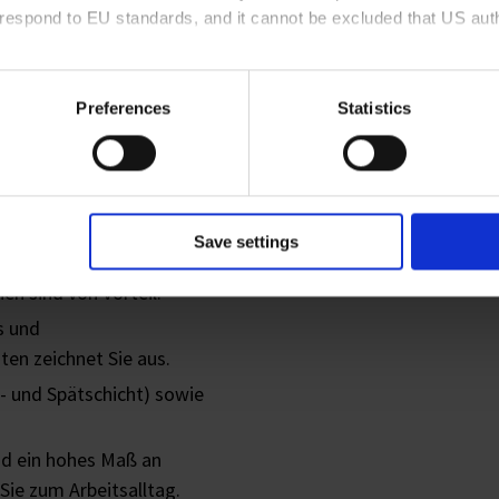
rrespond to EU standards, and it cannot be excluded that US aut
t:
ies and the use of your personal data please visit our
privacy p
Preferences
Statistics
schlossene Ausbildung als
Zerspanungsmechaniker (m/w/d)
ich-technische Ausbildung.
Save settings
ng im Bereich Drehen;
en sind von Vorteil.
s und
en zeichnet Sie aus.
h- und Spätschicht) sowie
nd ein hohes Maß an
Sie zum Arbeitsalltag.