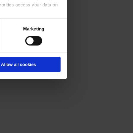
horities access your data on
olicy
.
Marketing
Allow all cookies