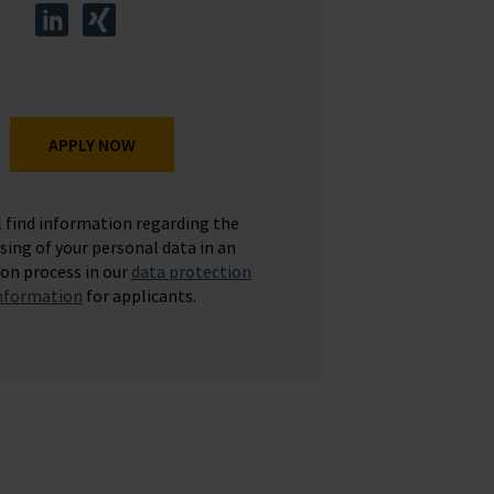
APPLY NOW
l find information regarding the
sing of your personal data in an
ion process in our
data protection
nformation
for applicants.