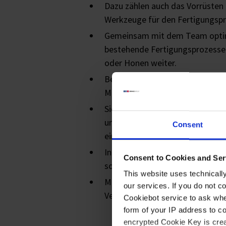
Dazu zählen auch das Vorrüsten
Werkzeuge für den Fertigungspr
Gemeinsam mit dem Team optim
bestehende Fertigungsprozesse 
oder Honen weiter.
Bei der Inbetriebnahme neuer B
Maschinen sind Sie aktiv eingeb
Sie erstellen praxisnahe Arbeit
und arbeiten Kolleginnen und Ko
Consent
ein.
In-Prozess-Kontrollen zur Quali
Consent to Cookies and Ser
sorgfältig durch.
This website uses technicall
Mit Ihrem Engagement tragen Si
our services. If you do not c
Verbesserungsprozess (KVP) bei
Cookiebot service to ask whe
form of your IP address to 
encrypted Cookie Key is crea