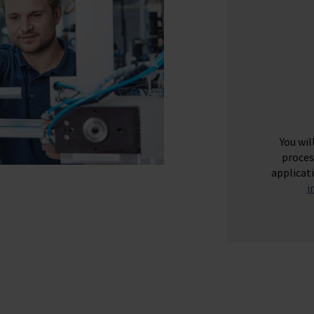
You wil
proces
applicat
i