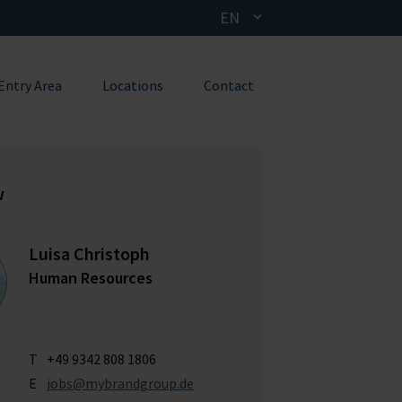
EN
Entry Area
Locations
Contact
w
Luisa Christoph
Human Resources
T
+49 9342 808 1806
E
jobs@mybrandgroup.de