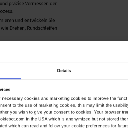
 und präzise Vermessen der
ozess.
ieren und entwickeln Sie
wie Drehen, Rundschleifen
earbeitungszentren und
unden.
s- und Produktionsanweisungen
llegen an bzw. arbeiten diese
Details
tätssicherung führen Sie
vices
y necessary cookies and marketing cookies to improve the functi
e zum kontinuierlichen
onsent to the use of marketing cookies, this may limit the usabili
.
ther you wish to give your consent to cookies. Your browser tra
cookiebot.com in the USA which is anonymized but not stored th
ted which can read and follow your cookie preferences for future