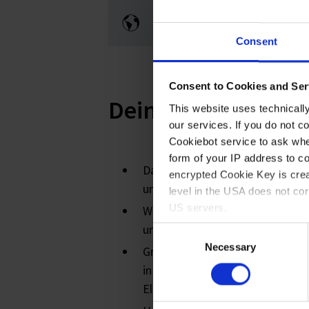
Internationale Unterneh
Consent
Consent to Cookies and Ser
Dein Studienverla
This website uses technicall
our services. If you do not c
Cookiebot service to ask whe
form of your IP address to 
Dauer des Studiums: 3 Jahre, T
encrypted Cookie Key is crea
und Praxis im 3-monatigen Wec
level in the USA does not co
US servers.
Während deinem dualen Studium
unsere gesamte Unternehmensg
Consent
For more information on cook
Necessary
Selection
Grundstudium: Vermittlung von 
in den Bereichen Mathematik, In
Imprint
.
Elektronik