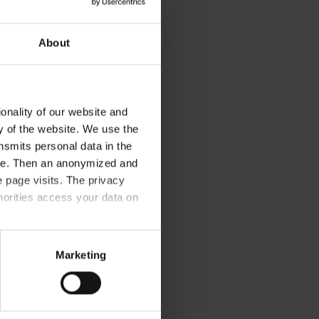
About
onality of our website and
ty of the website. We use the
nsmits personal data in the
ere. Then an anonymized and
 page visits. The privacy
horities access your data on
olicy
.
Marketing