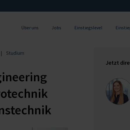
Über uns
Jobs
Einstiegslevel
Einsti
Studium
Jetzt dir
gineering
rotechnik
nstechnik