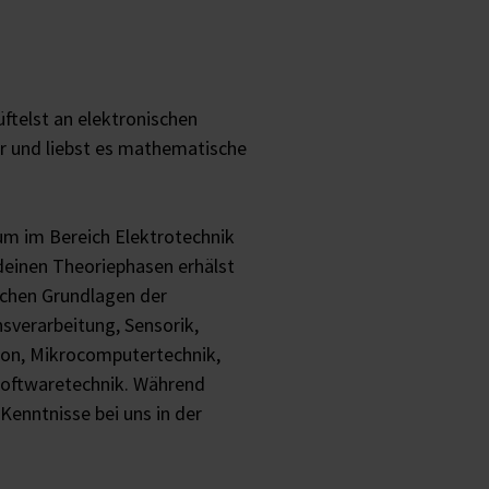
üftelst an elektronischen
er und liebst es mathematische
um im Bereich Elektrotechnik
 deinen Theoriephasen erhälst
schen Grundlagen der
nsverarbeitung, Sensorik,
ion, Mikrocomputertechnik,
Softwaretechnik. Während
Kenntnisse bei uns in der