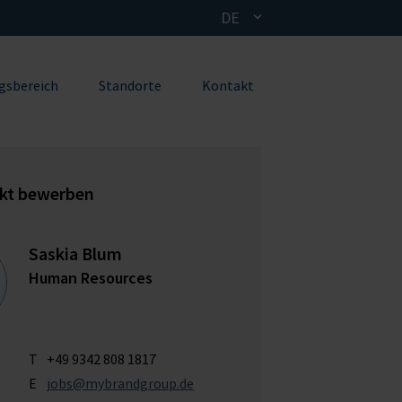
DE
egsbereich
Standorte
Kontakt
ekt bewerben
Saskia Blum
Human Resources
T
+49 9342 808 1817
E
jobs@mybrandgroup.de