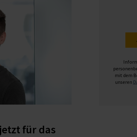
Inform
personenb
mit dem Be
unseren
D
etzt für das