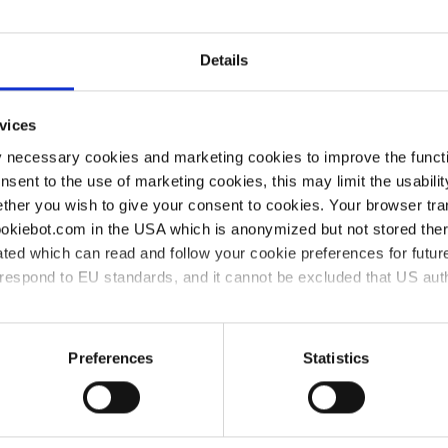
mensgruppe
Details
vices
uf
y necessary cookies and marketing cookies to improve the functi
onsent to the use of marketing cookies, this may limit the usabili
ther you wish to give your consent to cookies. Your browser tra
cookiebot.com in the USA which is anonymized but not stored th
heorie an der DHBW in Mosbach
ted which can read and follow your cookie preferences for future
hsel
rrespond to EU standards, and it cannot be excluded that US aut
 hast du die Möglichkeit
ruppe kennen zu lernen
ies and the use of your personal data please visit our
privacy p
Preferences
Statistics
Inhalten und Grundkenntnissen
formatik, Elektrotechnik und