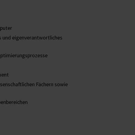
puter
es und eigenverantwortliches
Optimierungsprozesse
ment
senschaftlichen Fächern sowie
benbereichen