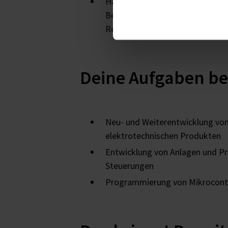
Hauptstudium: Erwerb von spezi
Bereichen Elektronik, Mess-, St
Regelungstechnik, Elektrotechn
Deine Aufgaben be
Neu- und Weiterentwicklung von
elektrotechnischen Produkten
Entwicklung von Anlagen und P
Steuerungen
Programmierung von Mikrocontr