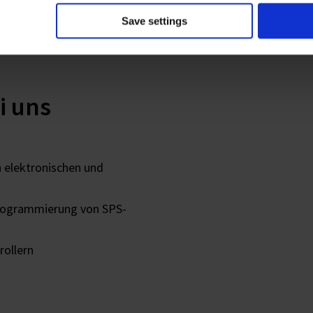
ellen Kenntnissen in den
euerungs- und
Save settings
ik und Datenverarbeitung
i uns
 elektronischen und
rogrammierung von SPS-
ollern