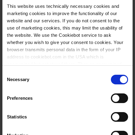
Antikorruptionsgesetze und -verordnungen
This website uses technically necessary cookies and
eingehalten.
marketing cookies to improve the functionality of our
Es werden grundsätzlich keine Personen
website and our services. If you do not consent to the
unterhalb des jeweiligen, gesetzlichen
use of marketing cookies, this may limit the usability of
Mindestalters für Arbeitnehmer beschäftigt.
the website. We use the Cookiebot service to ask
whether you wish to give your consent to cookies. Your
Die Chancengleichheit und Gleichbehandlung
browser transmits personal data in the form of your IP
der eigenen Mitarbeiterinnen und Mitarbeiter
address to cookiebot.com in the USA which is
wird uneingeschränkt gefördert – ungeachtet
anonymized but not stored there. Then an anonymized
von Herkunft, Geschlecht, Religion oder
and encrypted Cookie Key is created which can read and
Consent
Weltanschauung, etwaigen Behinderungen,
follow your cookie preferences for future page visits. The
Necessary
Selection
Alter oder sexueller Orientierung oder
privacy level in the USA does not correspond to EU
Identität.
standards, and it cannot be excluded that US authorities
Preferences
access your data on US servers.
Die persönliche Würde, Privatsphäre und
Persönlichkeitsrechte jedes Einzelnen werden
For more information on cookies and the use of your
Statistics
vorbehaltslos geachtet.
personal data please visit our
privacy policy
.
Jeglicher Zwang zur Arbeit wird